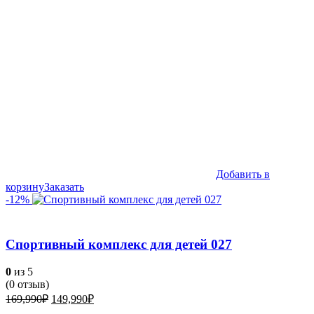
Добавить в
корзину
Заказать
-12%
Спортивный комплекс для детей 027
0
из 5
(
0
отзыв)
Первоначальная
Текущая
169,990
₽
149,990
₽
цена
цена: