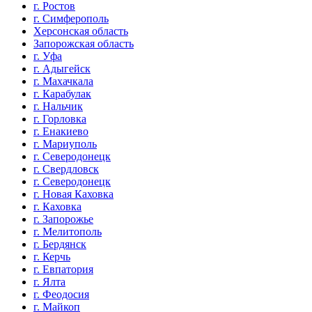
г. Ростов
г. Симферополь
Херсонская область
Запорожская область
г. Уфа
г. Адыгейск
г. Махачкала
г. Карабулак
г. Нальчик
г. Горловка
г. Енакиево
г. Мариуполь
г. Северодонецк
г. Свердловск
г. Северодонецк
г. Новая Каховка
г. Каховка
г. Запорожье
г. Мелитополь
г. Бердянск
г. Керчь
г. Евпатория
г. Ялта
г. Феодосия
г. Майкоп