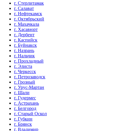
г. Стерлитамак
г. Салават
г. Нефтекамск
г. Октябрьский
г. Махачкала
г. Хасавюрт
г. Дербент
г. Каспийск
г. Буйнакск
г. Назрань
г. Нальчик
г. Прохладный
г. Элиста
г. Черкесск
г. Петрозаводск
г. Грозный
г. Урус-Мартан
г. Шали
г. Гудермес
г. Астрахань
г. Белгород
г. Старый Оскол
г. Губкин
г. Брянск
г. Владимир