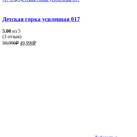
Детская горка усиленная 017
5.00
из 5
(
3
отзыв)
Первоначальная
Текущая
59,990
₽
49,990
₽
цена
цена:
составляла
49,990₽.
59,990₽.