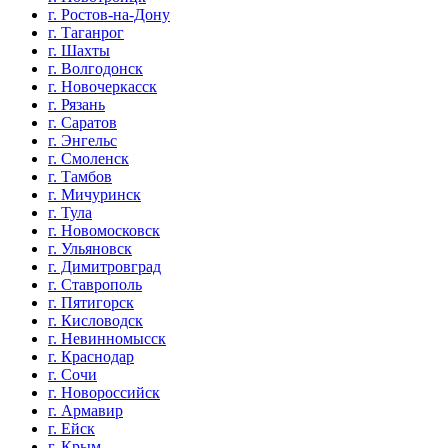
г. Ростов-на-Дону
г. Таганрог
г. Шахты
г. Волгодонск
г. Новочеркасск
г. Рязань
г. Саратов
г. Энгельс
г. Смоленск
г. Тамбов
г. Мичуринск
г. Тула
г. Новомосковск
г. Ульяновск
г. Димитровград
г. Ставрополь
г. Пятигорск
г. Кисловодск
г. Невинномысск
г. Краснодар
г. Сочи
г. Новороссийск
г. Армавир
г. Ейск
г. Крым