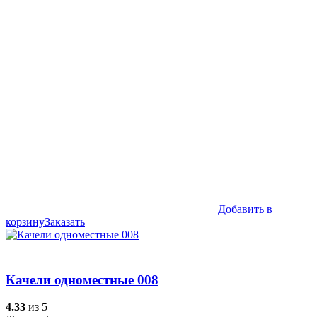
цена
цена:
составляла
43,990₽.
45,990₽.
Добавить в
корзину
Заказать
Качели одноместные 008
4.33
из 5