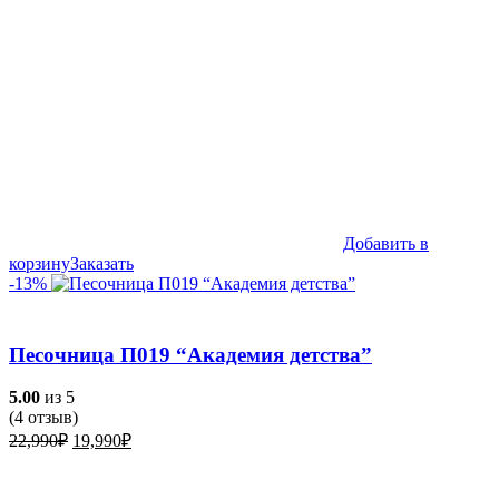
Добавить в
корзину
Заказать
-13%
Песочница П019 “Академия детства”
5.00
из 5
(
4
отзыв)
Первоначальная
Текущая
22,990
₽
19,990
₽
цена
цена:
составляла
19,990₽.