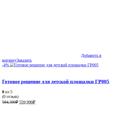
Добавить в
корзину
Заказать
-4%
Готовое решение для детской площадки ГР005
0
из 5
(
0
отзыв)
Первоначальная
Текущая
584,300
₽
559,990
₽
цена
цена:
составляла
559,990₽.
584,300₽.