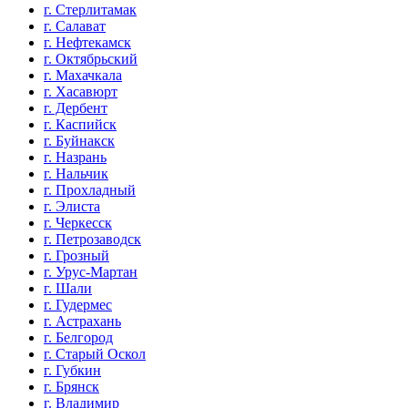
г. Стерлитамак
г. Салават
г. Нефтекамск
г. Октябрьский
г. Махачкала
г. Хасавюрт
г. Дербент
г. Каспийск
г. Буйнакск
г. Назрань
г. Нальчик
г. Прохладный
г. Элиста
г. Черкесск
г. Петрозаводск
г. Грозный
г. Урус-Мартан
г. Шали
г. Гудермес
г. Астрахань
г. Белгород
г. Старый Оскол
г. Губкин
г. Брянск
г. Владимир