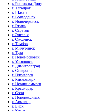
г. Ростов-на-Дону
г. Таганрог
г. Шахты
г. Волгодонск
г. Новочеркасск
г. Рязань
г. Саратов
г. Энгельс
г. Смоленск
г. Тамбов
г. Мичуринск
г. Тула
г. Новомосковск
г. Ульяновск
г. Димитровград
г. Ставрополь
г. Пятигорск
г. Кисловодск
г. Невинномысск
г. Краснодар
г. Сочи
г. Новороссийск
г. Армавир
г. Ейск
г. Крым