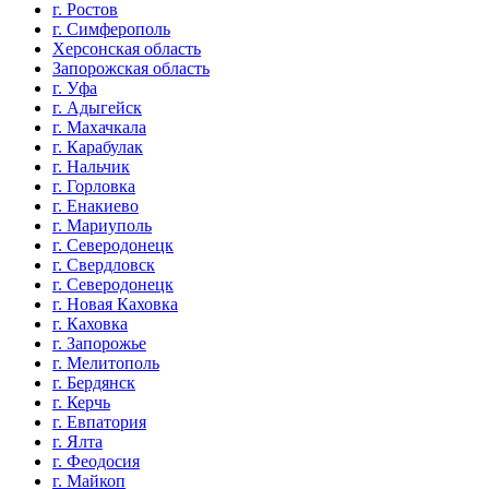
г. Ростов
г. Симферополь
Херсонская область
Запорожская область
г. Уфа
г. Адыгейск
г. Махачкала
г. Карабулак
г. Нальчик
г. Горловка
г. Енакиево
г. Мариуполь
г. Северодонецк
г. Свердловск
г. Северодонецк
г. Новая Каховка
г. Каховка
г. Запорожье
г. Мелитополь
г. Бердянск
г. Керчь
г. Евпатория
г. Ялта
г. Феодосия
г. Майкоп