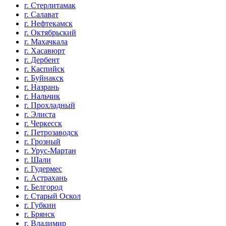
г. Стерлитамак
г. Салават
г. Нефтекамск
г. Октябрьский
г. Махачкала
г. Хасавюрт
г. Дербент
г. Каспийск
г. Буйнакск
г. Назрань
г. Нальчик
г. Прохладный
г. Элиста
г. Черкесск
г. Петрозаводск
г. Грозный
г. Урус-Мартан
г. Шали
г. Гудермес
г. Астрахань
г. Белгород
г. Старый Оскол
г. Губкин
г. Брянск
г. Владимир