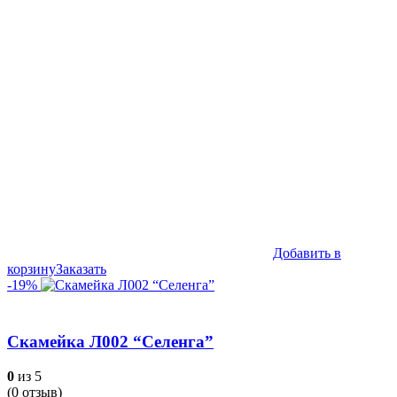
составляла
8,990₽.
12,990₽.
Добавить в
корзину
Заказать
-19%
Скамейка Л002 “Селенга”
0
из 5
(
0
отзыв)