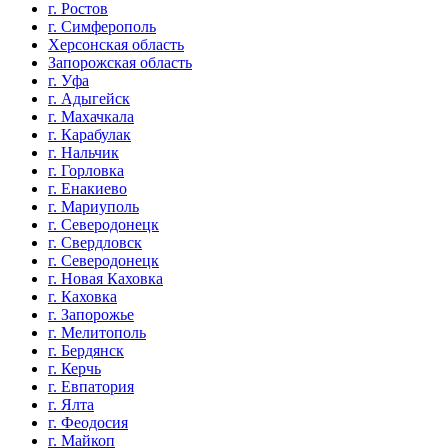
г. Ростов
г. Симферополь
Херсонская область
Запорожская область
г. Уфа
г. Адыгейск
г. Махачкала
г. Карабулак
г. Нальчик
г. Горловка
г. Енакиево
г. Мариуполь
г. Северодонецк
г. Свердловск
г. Северодонецк
г. Новая Каховка
г. Каховка
г. Запорожье
г. Мелитополь
г. Бердянск
г. Керчь
г. Евпатория
г. Ялта
г. Феодосия
г. Майкоп