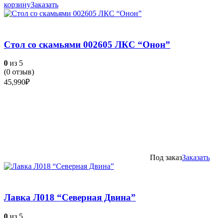
корзину
Заказать
Стол со скамьями 002605 ЛКС “Онон”
0
из 5
(
0
отзыв)
45,990
₽
Под заказ
Заказать
Лавка Л018 “Северная Двина”
0
из 5