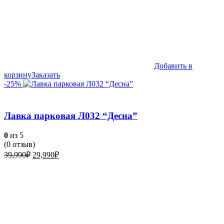
Добавить в
корзину
Заказать
-25%
Лавка парковая Л032 “Десна”
0
из 5
(
0
отзыв)
Первоначальная
Текущая
39,990
₽
29,990
₽
цена
цена:
составляла
29,990₽.
39,990₽.