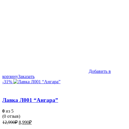
Добавить в
корзину
Заказать
-31%
Лавка Л001 “Ангара”
0
из 5
(
0
отзыв)
Первоначальная
Текущая
12,990
₽
8,990
₽
цена
цена: