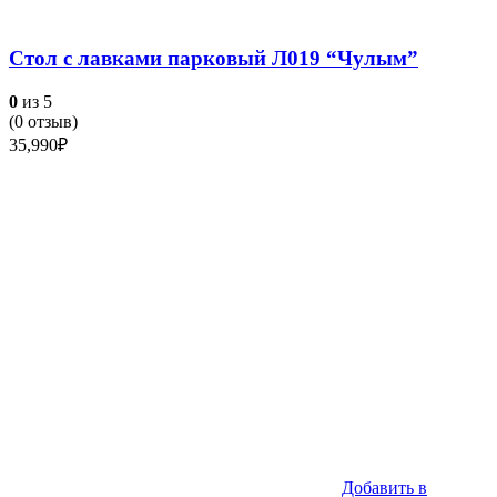
Стол с лавками парковый Л019 “Чулым”
0
из 5
(
0
отзыв)
35,990
₽
Добавить в