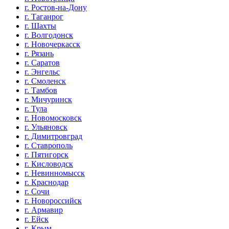
г. Ростов-на-Дону
г. Таганрог
г. Шахты
г. Волгодонск
г. Новочеркасск
г. Рязань
г. Саратов
г. Энгельс
г. Смоленск
г. Тамбов
г. Мичуринск
г. Тула
г. Новомосковск
г. Ульяновск
г. Димитровград
г. Ставрополь
г. Пятигорск
г. Кисловодск
г. Невинномысск
г. Краснодар
г. Сочи
г. Новороссийск
г. Армавир
г. Ейск
г. Крым