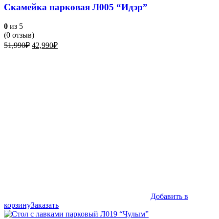
Скамейка парковая Л005 “Идэр”
0
из 5
(
0
отзыв)
Первоначальная
Текущая
51,990
₽
42,990
₽
цена
цена:
составляла
42,990₽.
51,990₽.
Добавить в
корзину
Заказать