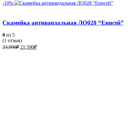
-10%
Скамейка антивандальная ЛО028 “Енисей”
0
из 5
(
1
отзыв)
Первоначальная
Текущая
23,990
₽
21,590
₽
цена
цена:
составляла
21,590₽.
23,990₽.