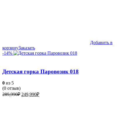
Добавить в
корзину
Заказать
-14%
Детская горка Паровозик 018
0
из 5
(
0
отзыв)
Первоначальная
Текущая
289,990
₽
249,990
₽
цена
цена:
составляла
249,990₽.
289,990₽.