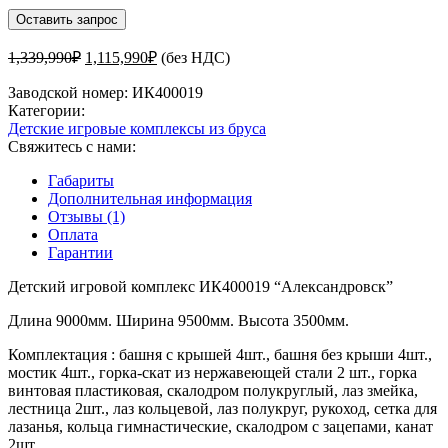
Оставить запрос
Первоначальная
Текущая
1,339,990
₽
1,115,990
₽
(без НДС)
цена
цена:
составляла
Заводской номер:
ИК400019
1,115,990₽.
Категории:
1,339,990₽.
Детские игровые комплексы из бруса
Свяжитесь с нами:
Габариты
Дополнительная информация
Отзывы (1)
Оплата
Гарантии
Детский игровой комплекс ИК400019 “Александровск”
Длина 9000мм. Ширина 9500мм. Высота 3500мм.
Комплектация : башня с крышей 4шт., башня без крыши 4шт.,
мостик 4шт., горка-скат из нержавеющей стали 2 шт., горка
винтовая пластиковая, скалодром полукруглый, лаз змейка,
лестница 2шт., лаз кольцевой, лаз полукруг, рукоход, сетка для
лазанья, кольца гимнастические, скалодром с зацепами, канат
2шт.