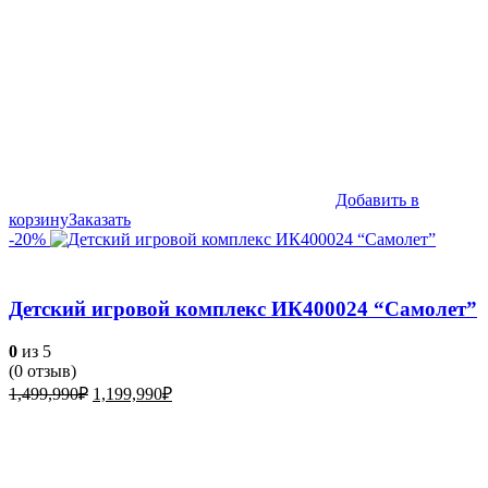
Добавить в
корзину
Заказать
-20%
Детский игровой комплекс ИК400024 “Самолет”
0
из 5
(
0
отзыв)
Первоначальная
Текущая
1,499,990
₽
1,199,990
₽
цена
цена:
составляла
1,199,990₽.
1,499,990₽.