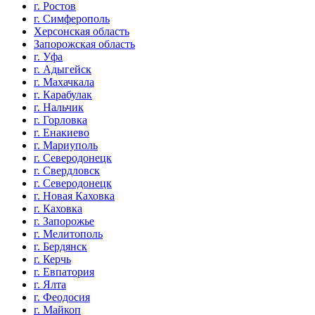
г. Ростов
г. Симферополь
Херсонская область
Запорожская область
г. Уфа
г. Адыгейск
г. Махачкала
г. Карабулак
г. Нальчик
г. Горловка
г. Енакиево
г. Мариуполь
г. Северодонецк
г. Свердловск
г. Северодонецк
г. Новая Каховка
г. Каховка
г. Запорожье
г. Мелитополь
г. Бердянск
г. Керчь
г. Евпатория
г. Ялта
г. Феодосия
г. Майкоп