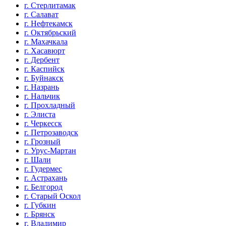
г. Стерлитамак
г. Салават
г. Нефтекамск
г. Октябрьский
г. Махачкала
г. Хасавюрт
г. Дербент
г. Каспийск
г. Буйнакск
г. Назрань
г. Нальчик
г. Прохладный
г. Элиста
г. Черкесск
г. Петрозаводск
г. Грозный
г. Урус-Мартан
г. Шали
г. Гудермес
г. Астрахань
г. Белгород
г. Старый Оскол
г. Губкин
г. Брянск
г. Владимир