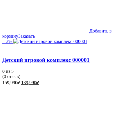
Добавить в
корзину
Заказать
-13%
Детский игровой комплекс 000001
0
из 5
(
0
отзыв)
Первоначальная
Текущая
159,990
₽
139,990
₽
цена
цена:
составляла
139,990₽.
159,990₽.