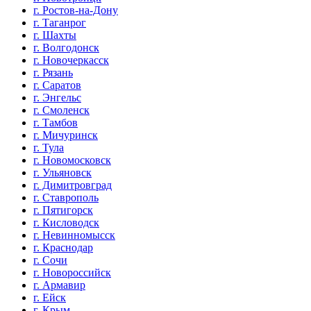
г. Ростов-на-Дону
г. Таганрог
г. Шахты
г. Волгодонск
г. Новочеркасск
г. Рязань
г. Саратов
г. Энгельс
г. Смоленск
г. Тамбов
г. Мичуринск
г. Тула
г. Новомосковск
г. Ульяновск
г. Димитровград
г. Ставрополь
г. Пятигорск
г. Кисловодск
г. Невинномысск
г. Краснодар
г. Сочи
г. Новороссийск
г. Армавир
г. Ейск
г. Крым